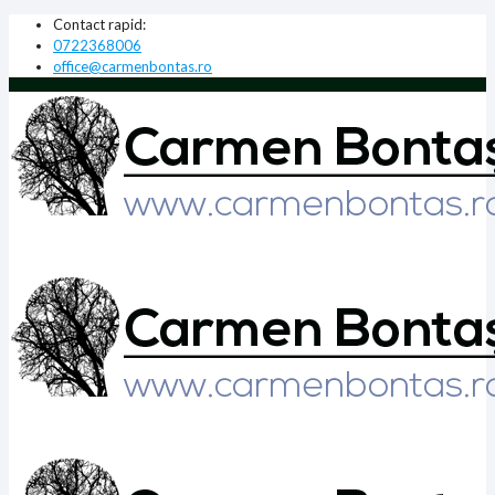
Contact rapid:
0722368006
office@carmenbontas.ro