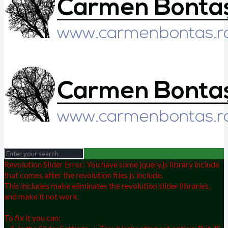
Revolution Slider Error: You have some jquery.js library include
that comes after the revolution files js include.
This includes make eliminates the revolution slider libraries,
and make it not work.
To fix it you can: