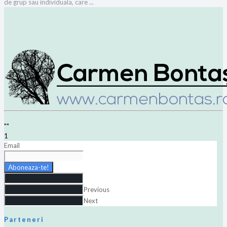
de grup sau individuala, care ...
""
1
Email
Aboneaza-te!
Previous
Next
Parteneri