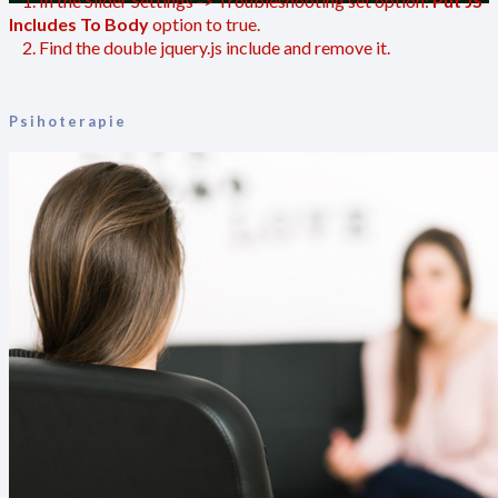
1. In the Slider Settings -> Troubleshooting set option:
Put JS
Includes To Body
option to true.
2. Find the double jquery.js include and remove it.
Psihoterapie