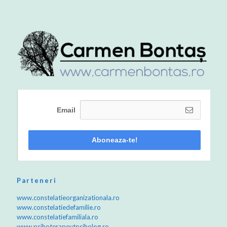
Email
Aboneaza-te!
Parteneri
www.constelatieorganizationala.ro
www.constelatiedefamilie.ro
www.constelatiefamiliala.ro
www.psihoterapeutpsiholog.ro