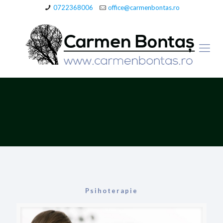
0722368006
office@carmenbontas.ro
Psihoterapie