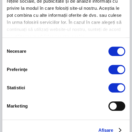
rețele sociale, de publicitate și de analize informații cu
privire la modul în care folosiți site-ul nostru. Aceștia le
pot combina cu alte informații oferite de dvs. sau culese
Legislaţia actuală impune ca angajarea să se facă, numai după ce,
în urma folosirii serviciilor lor. În cazul în care alegeți să
s-a efectuat un control medical ...
continuați să utilizați website-ul nostru, sunteți de acord
cu utilizarea modulelor noastre cookie.
Psihoterapie copiii - Parenting
Selecția
Necesare
consimțământului
Preferinţe
Statistici
Marketing
Fiecare copil este unic și se dezvoltă în ritmul lui !
Afişare